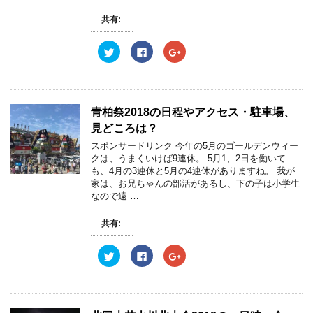
共有:
ク
F
ク
リ
a
リ
ッ
c
ッ
ク
e
ク
し
b
し
て
o
て
T
o
G
w
k
o
青柏祭2018の日程やアクセス・駐車場、
i
で
o
t
共
g
見どころは？
t
有
l
e
す
e
スポンサードリンク 今年の5月のゴールデンウィー
r
る
+
クは、うまくいけば9連休。 5月1、2日を働いて
で
に
で
共
は
共
も、4月の3連休と5月の4連休がありますね。 我が
有
ク
有
家は、お兄ちゃんの部活があるし、下の子は小学生
(
リ
(
新
ッ
新
なので遠 …
し
ク
し
い
し
い
ウ
て
ウ
共有:
ィ
く
ィ
ン
だ
ン
ド
さ
ド
ウ
い
ウ
ク
F
ク
で
(
で
リ
a
リ
開
新
開
ッ
c
ッ
き
し
き
ク
e
ク
ま
い
ま
し
b
し
す
ウ
す
て
o
て
)
ィ
)
T
o
G
ン
w
k
o