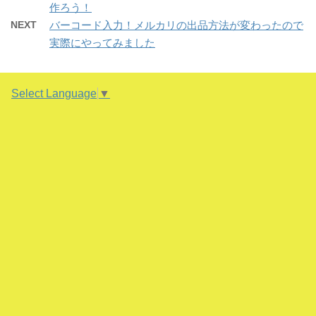
t
共
g
作ろう！
で
t
有
l
開
e
す
e
NEXT
バーコード入力！メルカリの出品方法が変わったので
き
r
る
+
ま
で
に
で
実際にやってみました
す
共
は
共
)
有
ク
有
(
リ
(
新
ッ
新
し
ク
し
い
し
い
Select Language
▼
ウ
て
ウ
ィ
く
ィ
ン
だ
ン
ド
さ
ド
ウ
い
ウ
で
(
で
開
新
開
き
し
き
ま
い
ま
す
ウ
す
)
ィ
)
ン
ド
ウ
で
開
き
ま
す
)