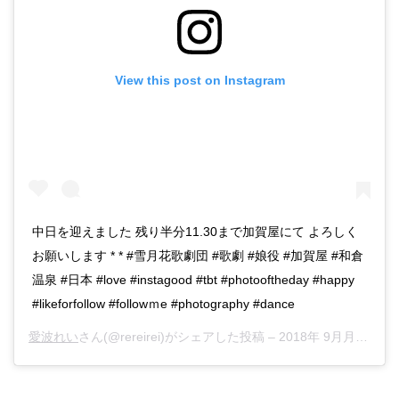
View this post on Instagram
中日を迎えました 残り半分11.30まで加賀屋にて よろしく
お願いします * * #雪月花歌劇団 #歌劇 #娘役 #加賀屋 #和倉
温泉 #日本 #love #instagood #tbt #photooftheday #happy
#likeforfollow #followｍe #photography #dance
愛波れい
さん(@rereirei)がシェアした投稿 –
2018年 9月月30日午後9時17分PDT