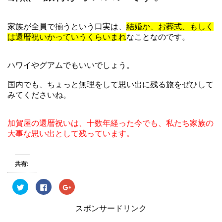
家族が全員で揃うという口実は、
結婚か、お葬式、もしく
は還暦祝いかっていうくらいまれ
なことなのです。
ハワイやグアムでもいいでしょう。
国内でも、ちょっと無理をして思い出に残る旅をぜひして
みてくださいね。
加賀屋の還暦祝いは、十数年経った今でも、私たち家族の
大事な思い出として残っています。
共有:
ク
F
ク
リ
a
リ
ッ
c
ッ
ク
e
ク
スポンサードリンク
し
b
し
て
o
て
T
o
G