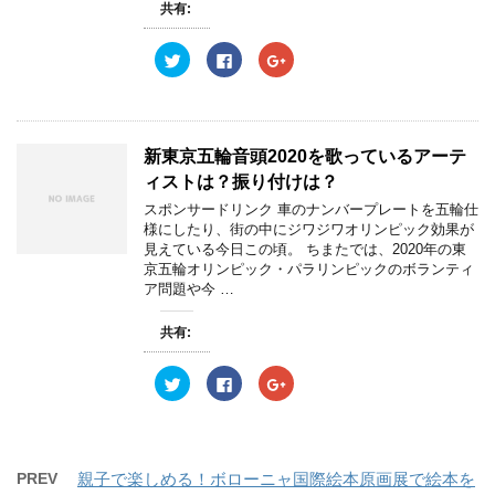
共有:
ィ
く
ィ
ン
だ
ン
ド
さ
ド
ウ
い
ウ
ク
F
ク
で
(
で
リ
a
リ
開
新
開
ッ
c
ッ
き
し
き
ク
e
ク
ま
い
ま
し
b
し
す
ウ
す
て
o
て
)
ィ
)
T
o
G
ン
w
k
o
新東京五輪音頭2020を歌っているアーテ
ド
i
で
o
ウ
t
共
g
ィストは？振り付けは？
で
t
有
l
開
e
す
e
スポンサードリンク 車のナンバープレートを五輪仕
き
r
る
+
ま
様にしたり、街の中にジワジワオリンピック効果が
で
に
で
す
共
は
共
見えている今日この頃。 ちまたでは、2020年の東
)
有
ク
有
京五輪オリンピック・パラリンピックのボランティ
(
リ
(
新
ッ
新
ア問題や今 …
し
ク
し
い
し
い
ウ
て
ウ
共有:
ィ
く
ィ
ン
だ
ン
ド
さ
ド
ウ
い
ウ
ク
F
ク
で
(
で
リ
a
リ
開
新
開
ッ
c
ッ
き
し
き
ク
e
ク
ま
い
ま
し
b
し
す
ウ
す
て
o
て
)
ィ
)
T
o
G
ン
w
k
o
PREV
親子で楽しめる！ボローニャ国際絵本原画展で絵本を
ド
i
で
o
ウ