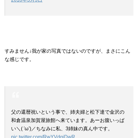
すみません↓我が家の写真ではないのですが、まさにこん
な感じです。
父の還暦祝いという事で、姉夫婦と松下達で金沢の
和倉温泉加賀屋旅館へ来ています。あーお腹いっぱ
い＼( 'ω')／ちなみに私、3姉妹の真ん中です。
pic.twitter.com/RwYVdgjDwR