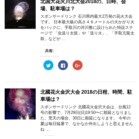
北国大花火川北大会2018の、日時、会
ド
i
で
o
ウ
t
共
g
場、駐車場は？
で
t
有
l
開
e
す
e
スポンサードリンク 石川県内最大2万発の花火大会
き
r
る
+
ま
です。 日本最大級の高さ４６メートルの大かがり火
で
に
で
す
共
は
共
をバックに、手取川の河川敷に設けられた特設ステ
)
有
ク
有
ージで 「虫送り太鼓」や「送り火」、「手取亢龍太
(
リ
(
新
ッ
新
鼓」などが …
し
ク
し
い
し
い
ウ
て
ウ
共有:
ィ
く
ィ
ン
だ
ン
ド
さ
ド
ウ
い
ウ
ク
F
ク
で
(
で
リ
a
リ
開
新
開
ッ
c
ッ
き
し
き
ク
e
ク
ま
い
ま
し
b
し
す
ウ
す
て
o
て
)
ィ
)
T
o
G
ン
w
k
o
北國花火金沢大会 2018の日程、時間、駐
ド
i
で
o
ウ
t
共
g
車場は？
で
t
有
l
開
e
す
e
スポンサードリンク 北國花火金沢大会は、台風12
き
r
る
+
ま
号の影響で、7月29日(日)19:50〜に順延となりまし
で
に
で
す
共
は
共
た。荒天の場合、30日に順延になります。 今年の
)
有
ク
有
夏は毎日猛暑で、なかなか外出しようと思えません
(
リ
(
新
ッ
新
ね …
し
ク
し
い
し
い
ウ
て
ウ