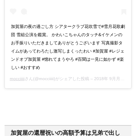
加賀屋の夜の過ごし方 シアタークラブ花吹雪で#雪月花歌劇
団 雪組公演を鑑賞。 かわいこちゃんのタッチ&イケメンの
お手振りいただきましてありがとうございます 写真撮影タ
イムがあってわろたし激写しまくったわい #加賀屋 #レジェ
ンドオブ加賀屋 #惚れてまうやろ #百聞は一見に如かず #楽
しい #おすすめ
mocciiiii
さん(@mocciiiii)がシェアした投稿 –
2018年 9月月26日午前8時25分PDT
加賀屋の還暦祝いの高額予算は兄弟で出し