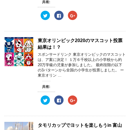
共有:
ク
F
ク
リ
a
リ
ッ
c
ッ
ク
e
ク
し
b
し
て
o
て
T
o
G
w
k
o
東京オリンピック2020のマスコット投票
i
で
o
t
共
g
結果は！？
t
有
l
e
す
e
スポンサードリンク 東京オリンピックのマスコット
r
る
+
は、ア案に決定！ １万６千校以上の小学校から約
で
に
で
共
は
共
20万学級の児童が参加しました。 最終段階の以下
有
ク
有
の3パターンから全国の小学生が投票しました。 ー
(
リ
(
新
ッ
新
東京オリン …
し
ク
し
い
し
い
ウ
て
ウ
共有:
ィ
く
ィ
ン
だ
ン
ド
さ
ド
ウ
い
ウ
ク
F
ク
で
(
で
リ
a
リ
開
新
開
ッ
c
ッ
き
し
き
ク
e
ク
ま
い
ま
し
b
し
す
ウ
す
て
o
て
)
ィ
)
T
o
G
ン
w
k
o
タモリカップでヨットを楽しもうin 富山
ド
i
で
o
ウ