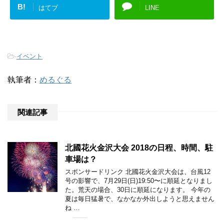
B!
はてブ
LINE
-
イベント
執筆者：
めるぐる
関連記事
北國花火金沢大会 2018の日程、時間、駐
車場は？
スポンサードリンク 北國花火金沢大会は、台風12
号の影響で、7月29日(日)19:50〜に順延となりまし
た。荒天の場合、30日に順延になります。 今年の
夏は毎日猛暑で、なかなか外出しようと思えません
ね …