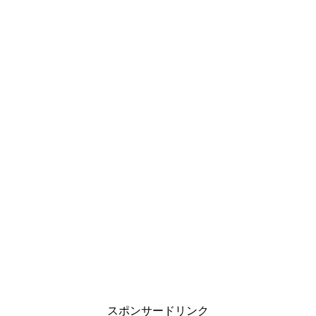
i
で
o
t
共
g
t
有
l
e
す
e
r
る
+
で
に
で
共
は
共
有
ク
有
(
リ
(
新
ッ
新
し
ク
し
い
し
い
ウ
て
ウ
ィ
く
ィ
ン
だ
ン
ド
さ
ド
ウ
い
ウ
で
(
で
開
新
開
き
し
き
ま
い
ま
す
ウ
す
)
ィ
)
ン
ド
ウ
で
開
き
ま
す
)
スポンサードリンク