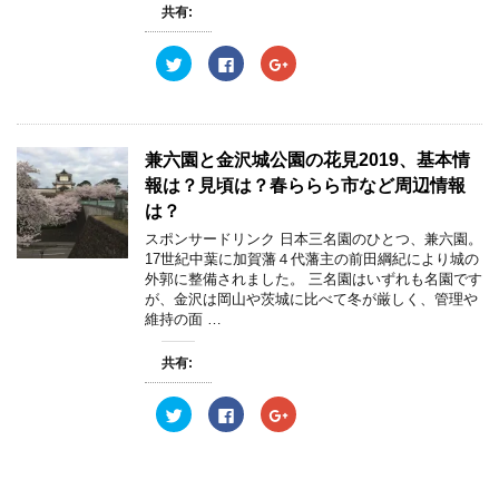
ン
だ
ン
共有:
ド
さ
ド
ウ
い
ウ
で
(
で
開
新
開
ク
F
ク
き
し
き
リ
a
リ
ま
い
ま
ッ
c
ッ
す
ウ
す
ク
e
ク
)
ィ
)
し
b
し
ン
て
o
て
ド
T
o
G
ウ
w
k
o
兼六園と金沢城公園の花見2019、基本情
で
i
で
o
開
t
共
g
報は？見頃は？春ららら市など周辺情報
き
t
有
l
ま
e
す
e
は？
す
r
る
+
)
で
に
で
スポンサードリンク 日本三名園のひとつ、兼六園。
共
は
共
17世紀中葉に加賀藩４代藩主の前田綱紀により城の
有
ク
有
(
リ
(
外郭に整備されました。 三名園はいずれも名園です
新
ッ
新
が、金沢は岡山や茨城に比べて冬が厳しく、管理や
し
ク
し
い
し
い
維持の面 …
ウ
て
ウ
ィ
く
ィ
ン
だ
ン
共有:
ド
さ
ド
ウ
い
ウ
で
(
で
開
新
開
ク
F
ク
き
し
き
リ
a
リ
ま
い
ま
ッ
c
ッ
す
ウ
す
ク
e
ク
)
ィ
)
し
b
し
ン
て
o
て
ド
T
o
G