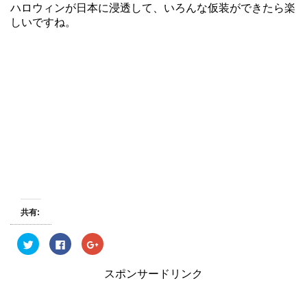
ハロウィンが日本に浸透して、いろんな仮装ができたら楽
しいですね。
共有:
ク
F
ク
リ
a
リ
ッ
c
ッ
ク
e
ク
スポンサードリンク
し
b
し
て
o
て
T
o
G
w
k
o