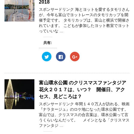
t
共
g
2018
で
t
有
l
開
e
す
e
スポンサードリンク 海とヨットを愛するタモリさん
き
r
る
+
ま
が、今年も富山でヨットレースのタモリカップを開
で
に
で
す
共
は
共
催予定です。 タモリカップは、富山と横浜で開催さ
)
有
ク
有
れています。 こどもが参加したヨット教室でヨット
(
リ
(
新
ッ
新
っていいな …
し
ク
し
い
し
い
ウ
て
ウ
共有:
ィ
く
ィ
ン
だ
ン
ド
さ
ド
ウ
い
ウ
ク
F
ク
で
(
で
リ
a
リ
開
新
開
ッ
c
ッ
き
し
き
ク
e
ク
ま
い
ま
し
b
し
す
ウ
す
て
o
て
)
ィ
)
T
o
G
ン
w
k
o
富山環水公園 のクリスマスファンタジア
ド
i
で
o
ウ
t
共
g
花火２０１７は、いつ？ 開催日、アク
で
t
有
l
開
e
す
e
セス、見どころは？
き
r
る
+
ま
で
に
で
スポンサードリンク 年間１４０万人が訪れる、映画
す
共
は
共
)
『ナラタージュ』のロケ地になった環水公園です。
有
ク
有
(
リ
(
富山では、クリスマスの合言葉は、環水公園って言
新
ッ
新
うくらいなんだって。 メインとなる「クリスマス
し
ク
し
い
し
い
ファンタジ …
ウ
て
ウ
ィ
く
ィ