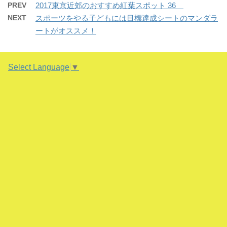
ウ
w
k
o
PREV
2017東京近郊のおすすめ紅葉スポット 36
で
i
で
o
開
t
共
g
NEXT
スポーツをやる子どもには目標達成シートのマンダラ
き
t
有
l
ま
e
す
e
ートがオススメ！
す
r
る
+
)
で
に
で
共
は
共
有
ク
有
(
リ
(
新
ッ
新
Select Language
▼
し
ク
し
い
し
い
ウ
て
ウ
ィ
く
ィ
ン
だ
ン
ド
さ
ド
ウ
い
ウ
で
(
で
開
新
開
き
し
き
ま
い
ま
す
ウ
す
)
ィ
)
ン
ド
ウ
で
開
き
ま
す
)