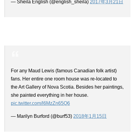
— Sheila English (@english_sheila)
2017年3月21日
For any Maud Lewis (famous Canadian folk artist)
fans. Her entire one room house was re-located to
the Art Gallery of Nova Scotia. Besides her paintings,
she painted everything in her house.
pic.twitter.com/l6MzZn65Q6
— Marilyn Burford (@burf53)
2018年1月15日