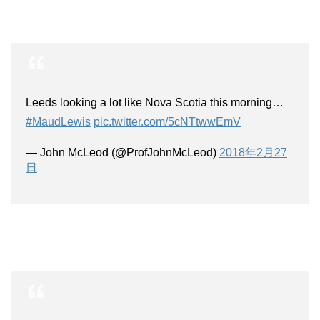
Leeds looking a lot like Nova Scotia this morning…
#MaudLewis
pic.twitter.com/5cNTtwwEmV
— John McLeod (@ProfJohnMcLeod)
2018年2月27
日