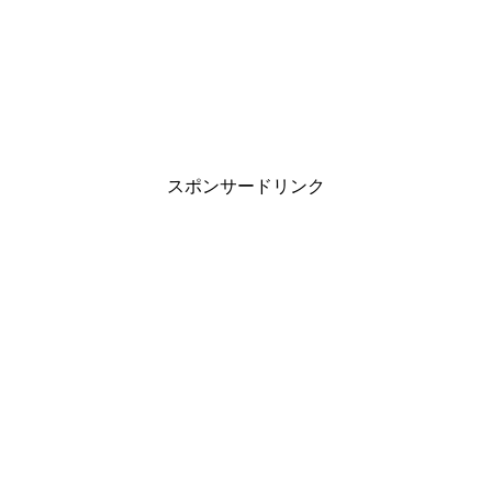
ン
ド
ウ
で
開
き
ま
す
)
スポンサードリンク