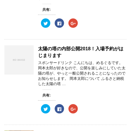
ウ
て
ウ
ィ
く
ィ
ン
だ
ン
共有:
ド
さ
ド
ウ
い
ウ
で
(
で
開
新
開
ク
F
ク
き
し
き
リ
a
リ
ま
い
ま
ッ
c
ッ
す
ウ
す
ク
e
ク
)
ィ
)
し
b
し
ン
て
o
て
ド
T
o
G
ウ
w
k
o
太陽の塔の内部公開2018！入場予約がは
で
i
で
o
開
t
共
g
じまります
き
t
有
l
ま
e
す
e
スポンサードリンク こんにちは、めるぐるです。
す
r
る
+
)
岡本太郎が好きなので、公開を楽しみにしていた太
で
に
で
共
は
共
陽の塔が、やっと一般公開されることになったので
有
ク
有
お知らせします。 岡本太郎について ふるさと納税
(
リ
(
新
ッ
新
した太陽の塔 …
し
ク
し
い
し
い
ウ
て
ウ
共有:
ィ
く
ィ
ン
だ
ン
ド
さ
ド
ウ
い
ウ
ク
F
ク
で
(
で
リ
a
リ
開
新
開
ッ
c
ッ
き
し
き
ク
e
ク
ま
い
ま
し
b
し
す
ウ
す
て
o
て
)
ィ
)
T
o
G