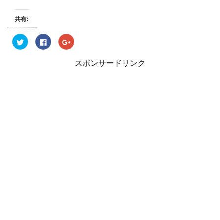
共有:
ク
F
ク
リ
a
リ
ッ
c
ッ
ク
e
ク
スポンサードリンク
し
b
し
て
o
て
T
o
G
w
k
o
i
で
o
t
共
g
t
有
l
e
す
e
r
る
+
で
に
で
共
は
共
有
ク
有
(
リ
(
新
ッ
新
し
ク
し
い
し
い
ウ
て
ウ
ィ
く
ィ
ン
だ
ン
ド
さ
ド
ウ
い
ウ
で
(
で
開
新
開
き
し
き
ま
い
ま
す
ウ
す
)
ィ
)