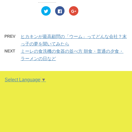
ン
だ
ン
ド
さ
ド
ウ
い
ウ
ク
F
ク
で
(
で
リ
a
リ
開
新
開
ッ
c
ッ
き
し
き
ク
e
ク
ま
い
ま
し
b
し
す
ウ
す
て
o
て
)
ィ
)
T
o
G
ン
w
k
o
PREV
ヒカキンが最高顧問の「ウーム」ってどんな会社？末
ド
i
で
o
ウ
t
共
g
っ子の夢を聞いてみたら
で
t
有
l
開
e
す
e
NEXT
ミーレの食洗機の食器の並べ方 朝食・普通の夕食・
き
r
る
+
ま
で
に
で
ラーメンの日など
す
共
は
共
)
有
ク
有
(
リ
(
新
ッ
新
し
ク
し
い
し
い
Select Language
▼
ウ
て
ウ
ィ
く
ィ
ン
だ
ン
ド
さ
ド
ウ
い
ウ
で
(
で
開
新
開
き
し
き
ま
い
ま
す
ウ
す
)
ィ
)
ン
ド
ウ
で