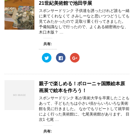
ン
w
k
o
21世紀美術館で池田学展
ド
i
で
o
ウ
t
共
g
スポンサードリンク 子供達を誘ったけれど誰も一緒
で
t
有
l
開
e
す
e
に来てくれなくて さみしーなと思いつつどうしても
き
r
る
+
見てみたかったので 足取り重く行ってきました。
ま
で
に
で
す
共
は
共
予備知識なしで行ったので、よくある細密画かな、
)
有
ク
有
木口木版？ …
(
リ
(
新
ッ
新
し
ク
し
共有:
い
し
い
ウ
て
ウ
ィ
く
ィ
ン
だ
ン
ク
F
ク
ド
さ
ド
リ
a
リ
ウ
い
ウ
ッ
c
ッ
で
(
で
ク
e
ク
開
新
開
し
b
し
き
し
き
て
o
て
ま
い
ま
T
o
G
す
ウ
す
w
k
o
親子で楽しめる！ボローニャ国際絵本原
)
ィ
)
i
で
o
ン
t
共
g
画展で絵本を作ろう！
ド
t
有
l
ウ
e
す
e
スポンサードリンク 私が美術大学を卒業したことも
で
r
る
+
開
あって、子どもたちは小さい頃からいろいろな美術
で
に
で
き
共
は
共
館を見に行きました。 なかでもリピートして就学前
ま
有
ク
有
す
によく行った美術館に、七尾美術館があります。 目
(
リ
(
)
新
ッ
新
次1 七尾 …
し
ク
し
い
し
い
ウ
て
ウ
共有:
ィ
く
ィ