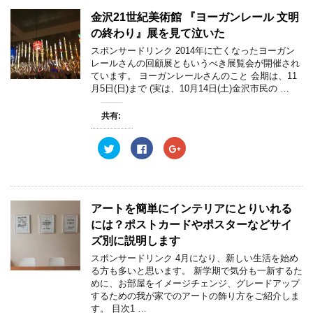
金沢21世紀美術館 『ヨーガンレール 文明
の終わり』展を見て泣いた
スポンサードリンク 2014年に亡くなったヨーガン
レールさんの回顧展ともいうべき展覧会が開催され
ています。 ヨーガンレールさんのこと 会期は、11
月5日(日)まで (実は、10月14日(土)金沢市民の …
共有:
ク
F
ク
リ
a
リ
ッ
c
ッ
ク
e
ク
し
b
し
て
o
て
T
o
G
w
k
o
アートを簡単にインテリアにとりいれる
i
で
o
t
共
g
には？ポストカードやポスターなどサイ
t
有
l
e
す
e
ズ別に説明します
r
る
+
で
に
で
スポンサードリンク 4月になり、新しい生活を始め
共
は
共
る方も多いと思います。 新学期で気分も一新するた
有
ク
有
(
リ
(
めに、お部屋をイメージチェンジ、グレードアップ
新
ッ
新
するための我が家でのアートの飾り方をご紹介しま
し
ク
し
い
し
い
す。 目次1 …