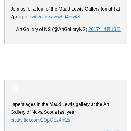
Join us for a tour of the Maud Lewis Gallery tonight at
7pm!
pic.twitter.com/wrwh94ew48
— Art Gallery of NS (@ArtGalleryNS)
2017年4月13日
I spent ages in the Maud Lewis gallery at the Art
Gallery of Nova Scotia last year.
pic.twitter.com/2QpOEz4m2s