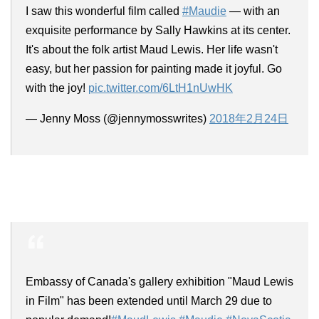
I saw this wonderful film called
#Maudie
— with an
exquisite performance by Sally Hawkins at its center.
It's about the folk artist Maud Lewis. Her life wasn't
easy, but her passion for painting made it joyful. Go
with the joy!
pic.twitter.com/6LtH1nUwHK
— Jenny Moss (@jennymosswrites)
2018年2月24日
Embassy of Canada's gallery exhibition "Maud Lewis
in Film" has been extended until March 29 due to