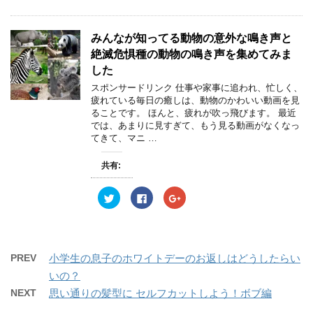
ク
e
ク
ま
い
ま
し
b
し
す
ウ
す
て
o
て
)
ィ
)
T
o
G
ン
w
k
o
みんなが知ってる動物の意外な鳴き声と
ド
i
で
o
ウ
t
共
g
絶滅危惧種の動物の鳴き声を集めてみま
で
t
有
l
開
e
す
e
した
き
r
る
+
ま
で
に
で
スポンサードリンク 仕事や家事に追われ、忙しく、
す
共
は
共
)
疲れている毎日の癒しは、動物のかわいい動画を見
有
ク
有
(
リ
(
ることです。 ほんと、疲れが吹っ飛びます。 最近
新
ッ
新
では、あまりに見すぎて、もう見る動画がなくなっ
し
ク
し
い
し
い
てきて、マニ …
ウ
て
ウ
ィ
く
ィ
ン
だ
ン
共有:
ド
さ
ド
ウ
い
ウ
で
(
で
開
新
開
ク
F
ク
き
し
き
リ
a
リ
ま
い
ま
ッ
c
ッ
す
ウ
す
ク
e
ク
)
ィ
)
し
b
し
ン
て
o
て
ド
T
o
G
ウ
w
k
o
PREV
小学生の息子のホワイトデーのお返しはどうしたらい
で
i
で
o
開
t
共
g
いの？
き
t
有
l
ま
e
す
e
NEXT
思い通りの髪型に セルフカットしよう！ボブ編
す
r
る
+
)
で
に
で