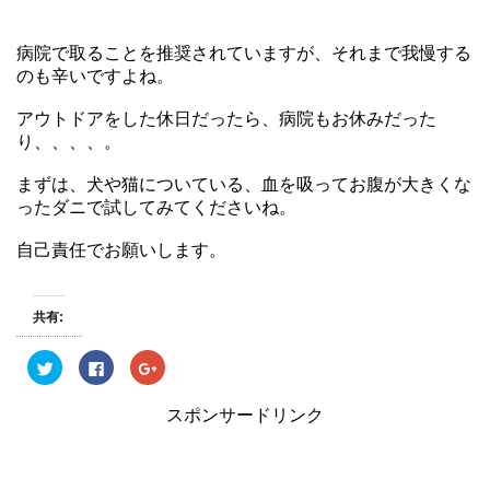
病院で取ることを推奨されていますが、それまで我慢する
のも辛いですよね。
アウトドアをした休日だったら、病院もお休みだった
り、、、、。
まずは、犬や猫についている、血を吸ってお腹が大きくな
ったダニで試してみてくださいね。
自己責任でお願いします。
共有:
ク
F
ク
リ
a
リ
ッ
c
ッ
ク
e
ク
スポンサードリンク
し
b
し
て
o
て
T
o
G
w
k
o
i
で
o
t
共
g