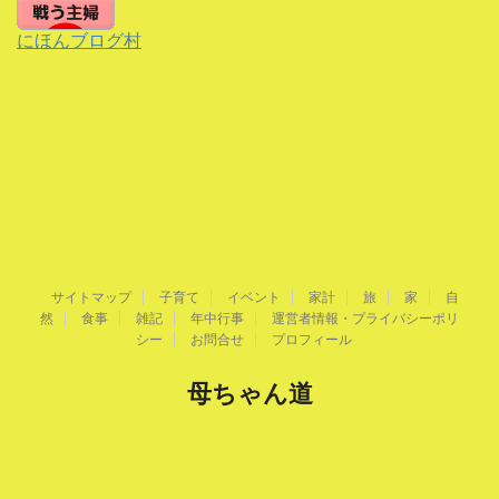
にほんブログ村
サイトマップ
子育て
イベント
家計
旅
家
自
然
食事
雑記
年中行事
運営者情報・プライバシーポリ
シー
お問合せ
プロフィール
母ちゃん道
理想の母ちゃんを目指して日々奮闘中です
Copyright© 母ちゃん道 , 2026 All Rights Reserved.