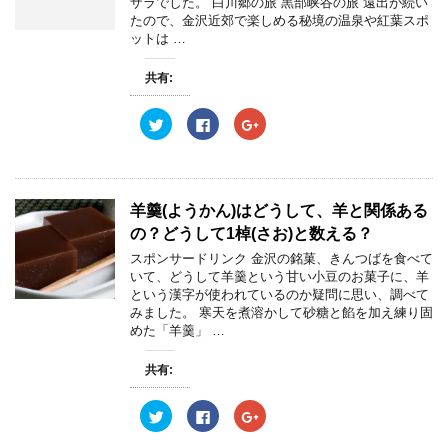
ザラでした。 白川郷の旅 黒部峡谷の旅 遠出が続い
ま
で
に
で
す
共
は
共
たので、金沢近郊で楽しめる秘境の温泉や紅葉スポ
)
有
ク
有
ットは …
(
リ
(
新
ッ
新
し
ク
し
共有:
い
し
い
ウ
て
ウ
ィ
く
ィ
ン
だ
ン
ク
F
ク
ド
さ
ド
リ
a
リ
ウ
い
ウ
ッ
c
ッ
で
(
で
ク
e
ク
開
新
開
し
b
し
き
し
き
て
o
て
ま
い
ま
T
o
G
す
ウ
す
w
k
o
羊羹(ようかん)はどうして、羊と関係ある
)
ィ
)
i
で
o
ン
t
共
g
の？どうして1棹(さお)と数える？
ド
t
有
l
ウ
e
す
e
スポンサードリンク 金沢の銘菓、きんつばを食べて
で
r
る
+
開
いて、どうして羊羹という甘い小豆のお菓子に、羊
で
に
で
き
共
は
共
という漢字が使われているのか疑問に思い、調べて
ま
有
ク
有
す
みました。 寒天を煮溶かして砂糖と餡を加え練り固
(
リ
(
)
新
ッ
新
めた「羊羹」 …
し
ク
し
い
し
い
ウ
て
ウ
共有:
ィ
く
ィ
ン
だ
ン
ド
さ
ド
ウ
い
ウ
ク
F
ク
で
(
で
リ
a
リ
開
新
開
ッ
c
ッ
き
し
き