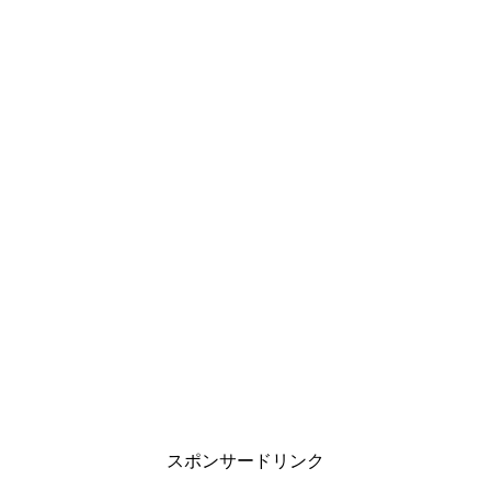
t
有
l
e
す
e
r
る
+
で
に
で
共
は
共
有
ク
有
(
リ
(
新
ッ
新
し
ク
し
い
し
い
ウ
て
ウ
ィ
く
ィ
ン
だ
ン
ド
さ
ド
ウ
い
ウ
で
(
で
開
新
開
き
し
き
ま
い
ま
す
ウ
す
)
ィ
)
ン
ド
ウ
で
開
き
ま
す
)
スポンサードリンク