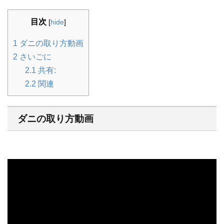
目次
[
hide
]
1
ダニの取り方動画
2
さいごに
2.1
共有:
2.2
関連
ダニの取り方動画