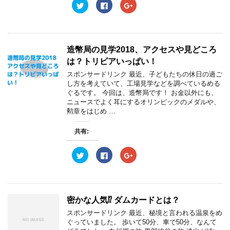
ク
F
ク
リ
a
リ
ッ
c
ッ
ク
e
ク
し
b
し
て
o
て
T
o
G
w
k
o
造幣局の見学2018、アクセスや見どころ
i
で
o
t
共
g
は？トリビアいっぱい！
t
有
l
e
す
e
スポンサードリンク 最近、子どもたちの休日の過ご
r
る
+
し方を考えていて、工場見学などを調べているめる
で
に
で
共
は
共
ぐるです。 今回は、造幣局です！ お金以外にも、
有
ク
有
ニュースでよく耳にするオリンピックのメダルや、
(
リ
(
新
ッ
新
勲章をはじめ …
し
ク
し
い
し
い
ウ
て
ウ
共有:
ィ
く
ィ
ン
だ
ン
ド
さ
ド
ウ
い
ウ
ク
F
ク
で
(
で
リ
a
リ
開
新
開
ッ
c
ッ
き
し
き
ク
e
ク
ま
い
ま
し
b
し
す
ウ
す
て
o
て
)
ィ
)
T
o
G
ン
w
k
o
密かな人気⁉︎ ダムカードとは？
ド
i
で
o
ウ
t
共
g
スポンサードリンク 最近、秘境と言われる温泉をめ
で
t
有
l
開
e
す
e
ぐっていました。 歩いて50分、車で50分、なんて
き
r
る
+