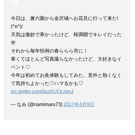
今日は、兼六園から金沢城へお花見に行って来た\
(^o^)/
天気は微妙で寒かったけど、桜満開でキレイだった
🌸
それから毎年恒例の春ららら市に！
寒くてほとんど写真撮らなかったけど、大好きなイ
ベント♡
今年は初めてお灸体験もしてみた。意外と熱くなく
て気持ちよかった♡ハマるかも♡
pic.twitter.com/0ozKUOLmmJ
— なみ (@namimaru73)
2017年4月9日