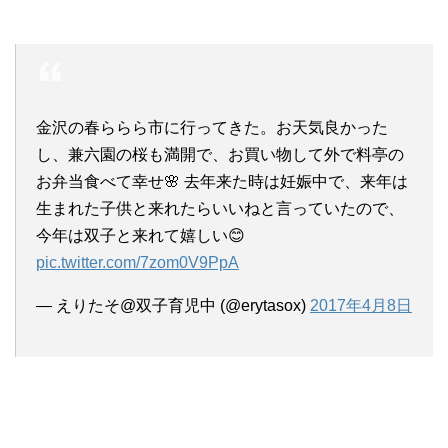
金沢の春ららら市に行ってきた。お天気良かった
し、兼六園の桜も満開で、お買い物して外で料亭の
お弁当食べて幸せ🌸 去年来た時は妊娠中で、来年は
生まれた子供と来れたらいいねと言っていたので、
今年は双子と来れて嬉しい😊
pic.twitter.com/7zom0V9PpA
— えりたそ@双子育児中 (@erytasox)
2017年4月8日