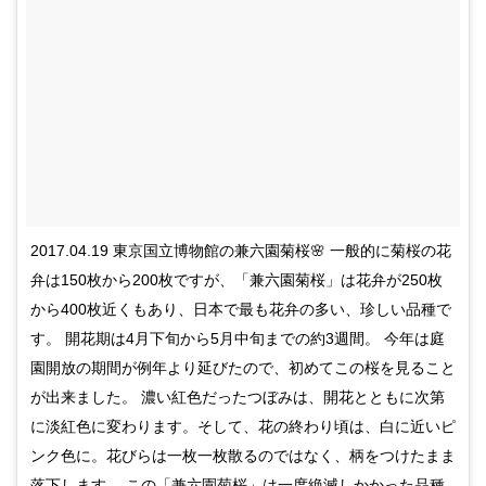
2017.04.19 東京国立博物館の兼六園菊桜🌸 一般的に菊桜の花
弁は150枚から200枚ですが、「兼六園菊桜」は花弁が250枚
から400枚近くもあり、日本で最も花弁の多い、珍しい品種で
す。 開花期は4月下旬から5月中旬までの約3週間。 今年は庭
園開放の期間が例年より延びたので、初めてこの桜を見ること
が出来ました。 濃い紅色だったつぼみは、開花とともに次第
に淡紅色に変わります。そして、花の終わり頃は、白に近いピ
ンク色に。花びらは一枚一枚散るのではなく、柄をつけたまま
落下します。 この「兼六園菊桜」は一度絶滅しかかった品種