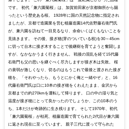
です。 初代「兼六園菊桜」は、加賀前田家が京都御所から賜
ったという歴史ある桜。 1928年に国の天然記念物に指定され
ましたが、京都で造園業を営む植藤造園14代佐野藤右衛門氏
が、兼六園を訪ねて一目見るなり、余命いくばくもないことを
見抜きます。 その後、接ぎ穂(芽のついている枝)を30～45cm
に切って台木に接ぎ木することで後継樹を育てようと奮闘しま
すが、なかなかうまく行きません。 戦後の混乱を経て15代藤
右衛門も父の思いを継ぐべく尽力しますが接ぎ木は失敗。 桜
の衰弱が激しくなり、切るのはもうこれで最後と渡された接ぎ
穂を、「それやったら、もうとにかく俺と一緒やぞ」と、16
代藤右衛門氏は口に10本の接ぎ穂をくわえたまま、金沢から
京都までの約270kmを運転して帰ります。 口の中の湿り気と
温度が接ぎ穂にとって良かったのでしょうか、この10本のう
ち、1本だけが奇跡的に生き残ります。 そして1970年、初代
「兼六園菊桜」が枯死、植藤造園で育てられた2代目が兼六園
に返され現在に至っています。 親子三代に渡って守られた