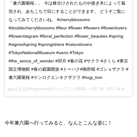
「兼六園菊桜」。 今は株分けされたものや接ぎ木によって栽
培され、あちこちで目にすることができます。 どうぞご覧に
なってみてくださいね。 #cherryblossoms
#doublecherryblossoms #fleur #flower #flowers #flowerlovers
#flowerstagram #floral_perfection #flower_beauties #spring
#signsofspring #springishere #naturelovers
#TokyoNationalMuseum #ueno #Tokyo
#the_sence_of_wonder #卯月 #春の花 #サクラ #さくら #東京
国立博物館 #春の庭園開放 #トーハク#御所桜 #ゴショザクラ #
兼六園菊桜 #ケンロクエンキクザクラ #hogi_tnm
ayu
さん(@hogisienne)がシェアした投稿 –
4月 18, 2017 at 4:48午後 PDT
今年兼六園へ行ってみると、なんとこんな姿に！