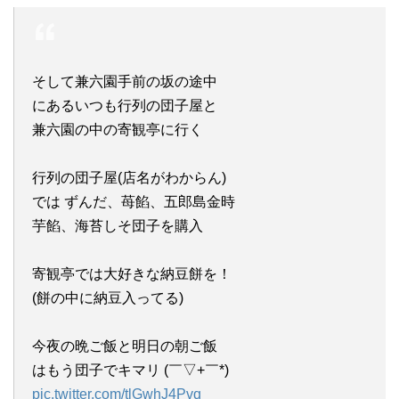
そして兼六園手前の坂の途中
にあるいつも行列の団子屋と
兼六園の中の寄観亭に行く
行列の団子屋(店名がわからん)
では ずんだ、苺餡、五郎島金時
芋餡、海苔しそ団子を購入
寄観亭では大好きな納豆餅を！
(餅の中に納豆入ってる)
今夜の晩ご飯と明日の朝ご飯
はもう団子でキマリ (￣▽+￣*)
pic.twitter.com/tlGwhJ4Pvq