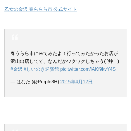
乙女の金沢 春ららら市 公式サイト
春うらら市に来てみたよ！行ってみたかったお店が
沢山出店してて、なんだかワクワクしちゃう( ´艸｀)
#金沢
#しいのき迎賓館
pic.twitter.com/iAKf9kvY4S
— はなた (@Purple3H)
2015年4月12日