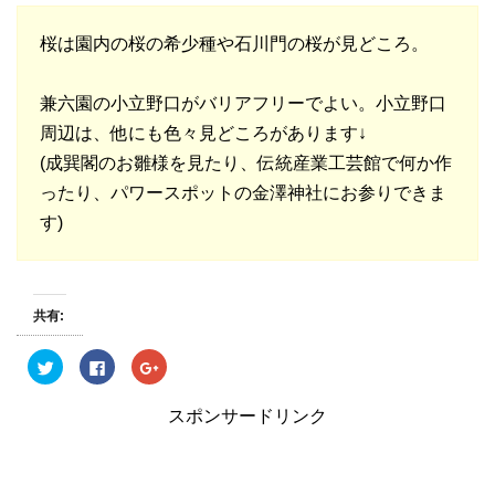
桜は園内の桜の希少種や石川門の桜が見どころ。
兼六園の小立野口がバリアフリーでよい。小立野口
周辺は、他にも色々見どころがあります↓
(成巽閣のお雛様を見たり、伝統産業工芸館で何か作
ったり、パワースポットの金澤神社にお参りできま
す)
共有:
ク
F
ク
リ
a
リ
ッ
c
ッ
ク
e
ク
スポンサードリンク
し
b
し
て
o
て
T
o
G
w
k
o
i
で
o
t
共
g