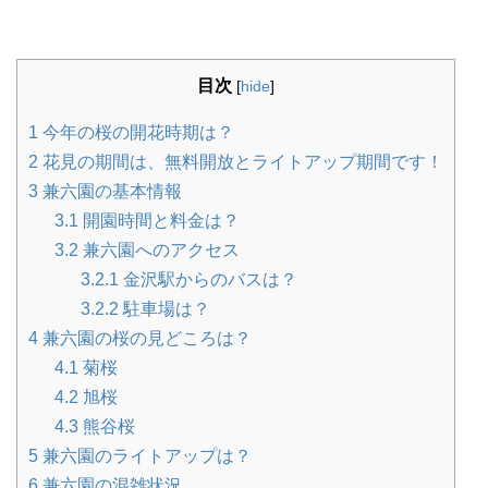
目次
[
hide
]
1
今年の桜の開花時期は？
2
花見の期間は、無料開放とライトアップ期間です！
3
兼六園の基本情報
3.1
開園時間と料金は？
3.2
兼六園へのアクセス
3.2.1
金沢駅からのバスは？
3.2.2
駐車場は？
4
兼六園の桜の見どころは？
4.1
菊桜
4.2
旭桜
4.3
熊谷桜
5
兼六園のライトアップは？
6
兼六園の混雑状況