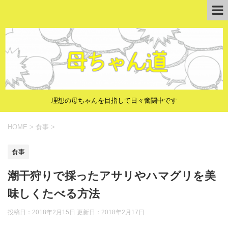
理想の母ちゃんを目指して日々奮闘中です
HOME
>
食事
>
食事
潮干狩りで採ったアサリやハマグリを美
味しくたべる方法
投稿日：2018年2月15日 更新日：
2018年2月17日