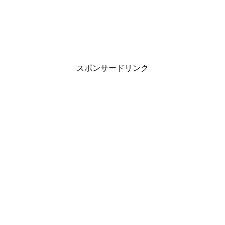
で
開
き
ま
す
)
スポンサードリンク