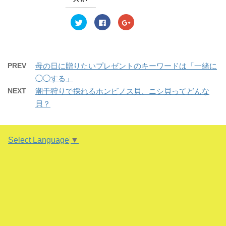
ィ
く
ィ
ン
だ
ン
ド
さ
ド
ウ
い
ウ
ク
F
ク
で
(
で
リ
a
リ
開
新
開
ッ
c
ッ
き
し
き
ク
e
ク
ま
い
ま
し
b
し
す
ウ
す
て
o
て
)
ィ
)
T
o
G
ン
w
k
o
PREV
母の日に贈りたいプレゼントのキーワードは「一緒に
ド
i
で
o
ウ
t
共
g
◯◯する」
で
t
有
l
開
e
す
e
NEXT
潮干狩りで採れるホンビノス貝、ニシ貝ってどんな
き
r
る
+
ま
で
に
で
貝？
す
共
は
共
)
有
ク
有
(
リ
(
新
ッ
新
し
ク
し
い
し
い
Select Language
▼
ウ
て
ウ
ィ
く
ィ
ン
だ
ン
ド
さ
ド
ウ
い
ウ
で
(
で
開
新
開
き
し
き
ま
い
ま
す
ウ
す
)
ィ
)
ン
ド
ウ