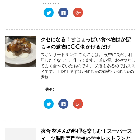
ン
だ
ン
ド
さ
ド
ウ
い
ウ
ク
F
ク
で
(
で
リ
a
リ
開
新
開
ッ
c
ッ
き
し
き
ク
e
ク
ま
い
ま
し
b
し
す
ウ
す
て
o
て
)
ィ
)
T
o
G
ン
w
k
o
クセになる！甘じょっぱい食べ物はかぼ
ド
i
で
o
ウ
t
共
g
ちゃの煮物に〇〇をかけるだけ
で
t
有
l
開
e
す
e
スポンサードリンク こんにちは。 夜中に突然、料
き
r
る
+
ま
理したくなって、作ってます。 若い頃、おやつとし
で
に
で
す
共
は
共
てよく食べていたものです。 栄養もあるのでおスス
)
有
ク
有
メです。 目次1 まずはかぼちゃの煮物2 かぼちゃの
(
リ
(
新
ッ
新
煮物 …
し
ク
し
い
し
い
ウ
て
ウ
共有:
ィ
く
ィ
ン
だ
ン
ド
さ
ド
ウ
い
ウ
ク
F
ク
で
(
で
リ
a
リ
開
新
開
ッ
c
ッ
き
し
き
ク
e
ク
ま
い
ま
し
b
し
す
ウ
す
て
o
て
)
ィ
)
T
o
G
ン
w
k
o
落合 努さんの料理を楽しむ！スーパース
ド
i
で
o
ウ
t
共
g
ィーツ調理専門学校の学生レストランと
で