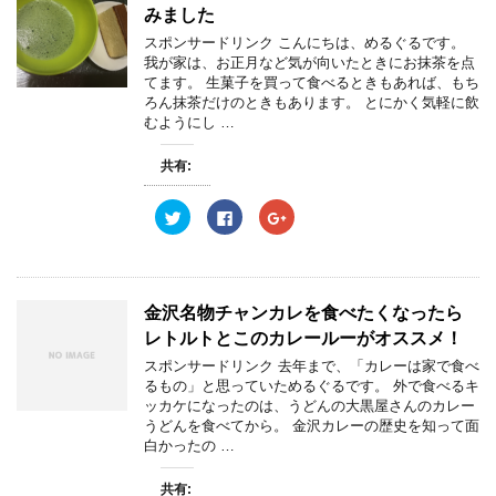
みました
スポンサードリンク こんにちは、めるぐるです。
我が家は、お正月など気が向いたときにお抹茶を点
てます。 生菓子を買って食べるときもあれば、もち
ろん抹茶だけのときもあります。 とにかく気軽に飲
むようにし …
共有:
ク
F
ク
リ
a
リ
ッ
c
ッ
ク
e
ク
し
b
し
て
o
て
T
o
G
w
k
o
金沢名物チャンカレを食べたくなったら
i
で
o
t
共
g
レトルトとこのカレールーがオススメ！
t
有
l
e
す
e
スポンサードリンク 去年まで、「カレーは家で食べ
r
る
+
るもの」と思っていためるぐるです。 外で食べるキ
で
に
で
共
は
共
ッカケになったのは、うどんの大黒屋さんのカレー
有
ク
有
うどんを食べてから。 金沢カレーの歴史を知って面
(
リ
(
新
ッ
新
白かったの …
し
ク
し
い
し
い
ウ
て
ウ
共有:
ィ
く
ィ