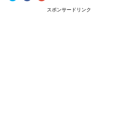
ッ
c
ッ
ク
e
ク
スポンサードリンク
し
b
し
て
o
て
T
o
G
w
k
o
i
で
o
t
共
g
t
有
l
e
す
e
r
る
+
で
に
で
共
は
共
有
ク
有
(
リ
(
新
ッ
新
し
ク
し
い
し
い
ウ
て
ウ
ィ
く
ィ
ン
だ
ン
ド
さ
ド
ウ
い
ウ
で
(
で
開
新
開
き
し
き
ま
い
ま
す
ウ
す
)
ィ
)
ン
ド
ウ
で
開
き
ま
す