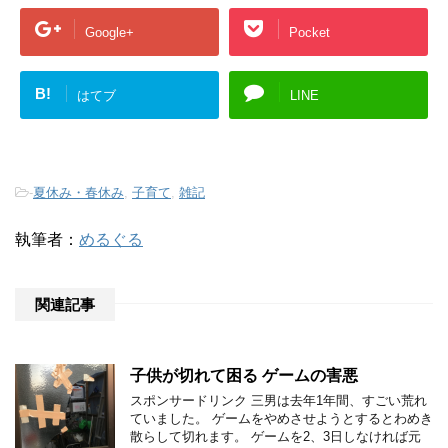
Google+
Pocket
B!
はてブ
LINE
-
夏休み・春休み
,
子育て
,
雑記
執筆者：
めるぐる
関連記事
子供が切れて困る ゲームの害悪
スポンサードリンク 三男は去年1年間、すごい荒れ
ていました。 ゲームをやめさせようとするとわめき
散らして切れます。 ゲームを2、3日しなければ元