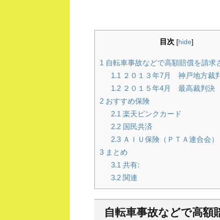
目次
[
hide
]
1
自転車事故などで高額賠償を請求
1.1
２０１３年7月 神戸地方裁
1.2
２０１５年4月 最高裁判決
2
おすすめ保険
2.1
楽天ピンクカード
2.2
国民共済
2.3
ＡＩＵ保険（ＰＴＡ連合会）
3
まとめ
3.1
共有:
3.2
関連
自転車事故などで高額