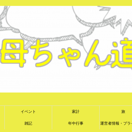
イベント
家計
旅
雑記
年中行事
運営者情報・プラ