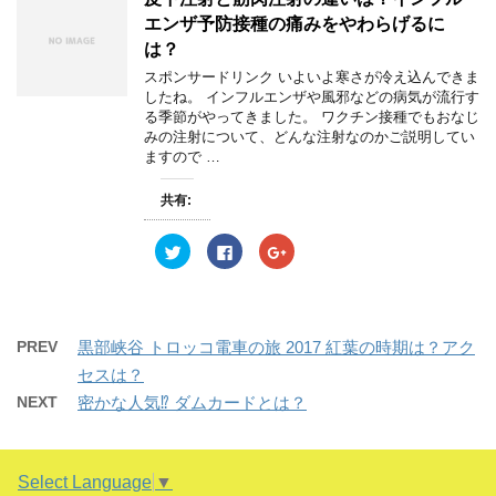
ド
i
で
o
ウ
t
共
g
エンザ予防接種の痛みをやわらげるに
で
t
有
l
開
e
す
e
は？
き
r
る
+
ま
で
に
で
スポンサードリンク いよいよ寒さが冷え込んできま
す
共
は
共
)
したね。 インフルエンザや風邪などの病気が流行す
有
ク
有
(
リ
(
る季節がやってきました。 ワクチン接種でもおなじ
新
ッ
新
みの注射について、どんな注射なのかご説明してい
し
ク
し
い
し
い
ますので …
ウ
て
ウ
ィ
く
ィ
ン
だ
ン
共有:
ド
さ
ド
ウ
い
ウ
で
(
で
開
新
開
ク
F
ク
き
し
き
リ
a
リ
ま
い
ま
ッ
c
ッ
す
ウ
す
ク
e
ク
)
ィ
)
し
b
し
ン
て
o
て
ド
T
o
G
ウ
w
k
o
PREV
黒部峡谷 トロッコ電車の旅 2017 紅葉の時期は？アク
で
i
で
o
開
t
共
g
セスは？
き
t
有
l
ま
e
す
e
NEXT
密かな人気⁉︎ ダムカードとは？
す
r
る
+
)
で
に
で
共
は
共
有
ク
有
(
リ
(
新
ッ
新
Select Language
▼
し
ク
し