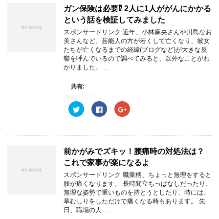
T
o
G
w
k
o
ガン保険は必要⁉︎ 2人に1人ががんにかかる
i
で
o
t
共
g
という話を検証してみました
t
有
l
e
す
e
スポンサードリンク 近年、小林麻央さんや川島なお
r
る
+
美さんなど、芸能人の方が若くして亡くなり、彼女
で
に
で
共
は
共
たちが亡くなるまでの経緯(ブログなど)が大きな反
有
ク
有
響を呼んでいるので調べてみると、以外なことがわ
(
リ
(
新
ッ
新
かりました。 …
し
ク
し
い
し
い
ウ
て
ウ
共有:
ィ
く
ィ
ン
だ
ン
ド
さ
ド
ウ
い
ウ
ク
F
ク
で
(
で
リ
a
リ
開
新
開
ッ
c
ッ
き
し
き
ク
e
ク
ま
い
ま
し
b
し
す
ウ
す
て
o
て
)
ィ
)
T
o
G
ン
w
k
o
前かがみでズキッ！腰痛時の対処法は？
ド
i
で
o
ウ
t
共
g
これで家事が楽になるよ
で
t
有
l
開
e
す
e
スポンサードリンク 職業柄、ちょっと無理をすると
き
r
る
+
ま
腰が痛くなります。 長時間立ちっぱなしだったり、
で
に
で
す
共
は
共
無理な姿勢で重いものを持とうとしたり、時には、
)
有
ク
有
草むしりをしただけで痛くなる時もあります。 先
(
リ
(
新
ッ
新
日、職場の人 …
し
ク
し