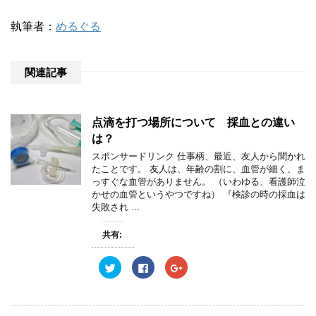
執筆者：
めるぐる
関連記事
点滴を打つ場所について 採血との違い
は？
スポンサードリンク 仕事柄、最近、友人から聞かれ
たことです。 友人は、年齢の割に、血管が細く、ま
っすぐな血管がありません。 （いわゆる、看護師泣
かせの血管というやつですね） 『検診の時の採血は
失敗され …
共有:
ク
F
ク
リ
a
リ
ッ
c
ッ
ク
e
ク
し
b
し
て
o
て