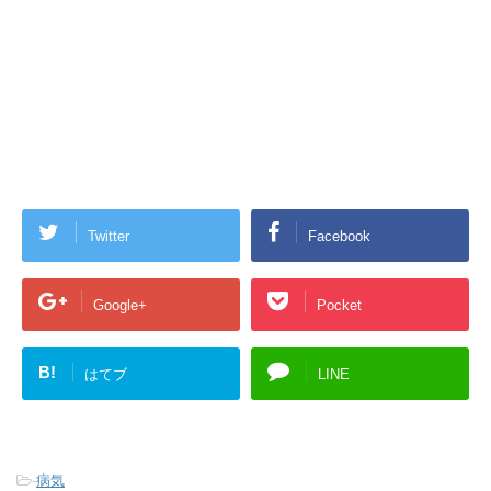
Twitter
Facebook
Google+
Pocket
B!
はてブ
LINE
-
病気