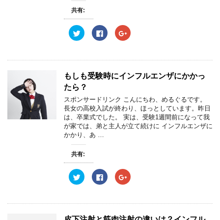
い
し
い
ウ
て
ウ
共有:
ィ
く
ィ
ン
だ
ン
ド
さ
ド
ウ
い
ウ
ク
F
ク
で
(
で
リ
a
リ
開
新
開
ッ
c
ッ
き
し
き
ク
e
ク
ま
い
ま
し
b
し
す
ウ
す
て
o
て
)
ィ
)
T
o
G
ン
w
k
o
もしも受験時にインフルエンザにかかっ
ド
i
で
o
ウ
t
共
g
たら？
で
t
有
l
開
e
す
e
スポンサードリンク こんにちわ、めるぐるです。
き
r
る
+
ま
長女の高校入試が終わり、ほっとしています。昨日
で
に
で
す
共
は
共
は、卒業式でした。 実は、受験1週間前になって我
)
有
ク
有
が家では、弟と主人が立て続けに インフルエンザに
(
リ
(
新
ッ
新
かかり、あ …
し
ク
し
い
し
い
ウ
て
ウ
共有:
ィ
く
ィ
ン
だ
ン
ド
さ
ド
ウ
い
ウ
ク
F
ク
で
(
で
リ
a
リ
開
新
開
ッ
c
ッ
き
し
き
ク
e
ク
ま
い
ま
し
b
し
す
ウ
す
て
o
て
)
ィ
)
T
o
G
ン
w
k
o
皮下注射と筋肉注射の違いは？インフル