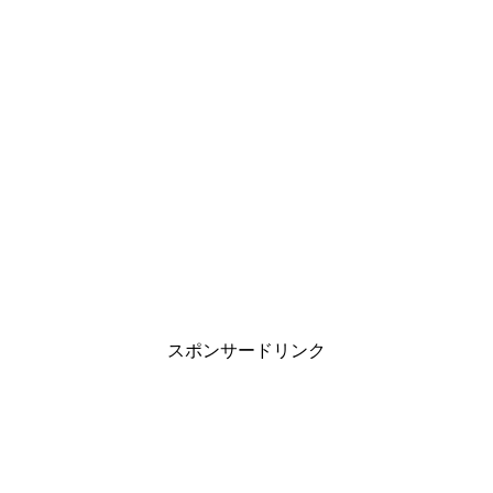
い
し
い
ウ
て
ウ
ィ
く
ィ
ン
だ
ン
ド
さ
ド
ウ
い
ウ
で
(
で
開
新
開
き
し
き
ま
い
ま
す
ウ
す
)
ィ
)
ン
ド
ウ
で
開
き
ま
す
)
スポンサードリンク