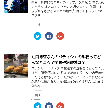
今回は具体的なスマホのトラブルを未然に 防ぐため
の方法を まとめていきたいと思います。 前回 ト
ラブルをさけるスマホの始め方 目次1 トラブルのリ
スクを …
共有:
ク
F
ク
リ
a
リ
ッ
c
ッ
ク
e
ク
し
b
し
て
o
て
T
o
G
w
k
o
辻口博啓さんのパティシエの学校ってど
i
で
o
t
共
g
んなところ？学費や講師陣は？
t
有
l
e
す
e
スポンサードリンク 高校進学の説明会に行ってきた
r
る
+
けど、(普通高校の説明はほぼ無く役に立つ内容無か
で
に
で
共
は
共
ったけど)おもしろかったのが、パティシエになるの
有
ク
有
が意外に狭きもん。近辺にある高校は12人しか受け
(
リ
(
新
ッ
新
入れない …
し
ク
し
い
し
い
ウ
て
ウ
共有:
ィ
く
ィ
ン
だ
ン
ド
さ
ド
ウ
い
ウ
ク
F
ク
で
(
で