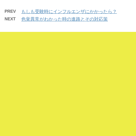
す
ウ
す
て
o
て
)
ィ
)
T
o
G
ン
w
k
o
PREV
もしも受験時にインフルエンザにかかったら？
ド
i
で
o
ウ
t
共
g
NEXT
色覚異常がわかった時の進路とその対応策
で
t
有
l
開
e
す
e
き
r
る
+
ま
で
に
で
す
共
は
共
)
有
ク
有
(
リ
(
新
ッ
新
し
ク
し
い
し
い
ウ
て
ウ
ィ
く
ィ
ン
だ
ン
ド
さ
ド
ウ
い
ウ
で
(
で
開
新
開
き
し
き
ま
い
ま
す
ウ
す
)
ィ
)
ン
ド
ウ
で
開
き
ま
す
)