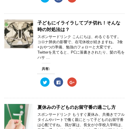
リ
a
リ
開
新
開
ッ
c
ッ
き
し
き
ク
e
ク
ま
い
ま
し
b
し
す
ウ
す
て
o
て
)
ィ
)
T
o
G
ン
w
k
o
子どもにイライラしてブチ切れ！そんな
ド
i
で
o
ウ
t
共
g
時の対処法は？
で
t
有
l
開
e
す
e
スポンサードリンク こんにちは、めるぐるです。
き
r
る
+
ま
コロナ肺炎の影響で、在宅休校が続きますね。 3食
で
に
で
す
共
は
共
+おやつの準備、勉強のフォローと大変です。
)
有
ク
有
Twitterを見てると、PCに落書きされたり、髪の毛を
(
リ
(
新
ッ
新
ハサ …
し
ク
し
い
し
い
ウ
て
ウ
共有:
ィ
く
ィ
ン
だ
ン
ド
さ
ド
ウ
い
ウ
ク
F
ク
で
(
で
リ
a
リ
開
新
開
ッ
c
ッ
き
し
き
ク
e
ク
ま
い
ま
し
b
し
す
ウ
す
て
o
て
)
ィ
)
T
o
G
ン
w
k
o
夏休みの子どものお留守番の過ごし方
ド
i
で
o
ウ
t
共
g
スポンサードリンク もうすぐ夏休み、共働きでフル
で
t
有
l
開
e
す
e
タイムやパートで働く親にとって子どものお留守番
き
r
る
+
は心配ですね。 我が家は、長女が小学校入学時は、
ま
で
に
で
す