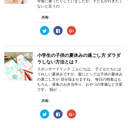
共
は
共
学童に通ったりしていましたが、子どもが行きたく
)
有
ク
有
ないと言うの …
(
リ
(
新
ッ
新
し
ク
し
共有:
い
し
い
ウ
て
ウ
ィ
く
ィ
ン
だ
ン
ク
F
ク
ド
さ
ド
リ
a
リ
ウ
い
ウ
ッ
c
ッ
で
(
で
ク
e
ク
開
新
開
し
b
し
き
し
き
て
o
て
ま
い
ま
T
o
G
す
ウ
す
w
k
o
小学生の子供の夏休みの過ごし方 ダラダ
)
ィ
)
i
で
o
ン
t
共
g
ラしない方法とは？
ド
t
有
l
ウ
e
す
e
スポンサードリンク こんにちは。 子どもたちには
で
r
る
+
開
うれしい夏休みですが、親にとっては子供の夏休み
で
に
で
き
共
は
共
の過ごし方が 頭を悩ませますね。 毎日の朝食はも
ま
有
ク
有
す
ちろん、昼食のお弁当作り、おやつの準備など大変
(
リ
(
)
新
ッ
新
です。 我が …
し
ク
し
い
し
い
ウ
て
ウ
共有:
ィ
く
ィ
ン
だ
ン
ド
さ
ド
ウ
い
ウ
ク
F
ク
で
(
で
リ
a
リ
開
新
開
ッ
c
ッ
き
し
き
ク
e
ク
ま
い
ま
し
b
し