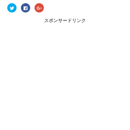
ク
F
ク
リ
a
リ
ッ
c
ッ
ク
e
ク
スポンサードリンク
し
b
し
て
o
て
T
o
G
w
k
o
i
で
o
t
共
g
t
有
l
e
す
e
r
る
+
で
に
で
共
は
共
有
ク
有
(
リ
(
新
ッ
新
し
ク
し
い
し
い
ウ
て
ウ
ィ
く
ィ
ン
だ
ン
ド
さ
ド
ウ
い
ウ
で
(
で
開
新
開
き
し
き
ま
い
ま
す
ウ
す
)
ィ
)
ン
ド
ウ
で
開