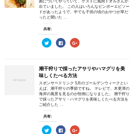
困についてやっていて、ゲストに風間トオルさんが
出ていました。 この人はいろんなビンボーエピソー
ドがあったようで、中でも子供の頃のおやつが草だ
ったと聞いた …
共有:
ク
F
ク
リ
a
リ
ッ
c
ッ
ク
e
ク
し
b
し
て
o
て
T
o
G
w
k
o
潮干狩りで採ったアサリやハマグリを美
i
で
o
t
共
g
味しくたべる方法
t
有
l
e
す
e
スポンサードリンク 5月のゴールデンウィークとい
r
る
+
えば、潮干狩りの季節ですね。 テレビで、木更津の
で
に
で
共
は
共
海岸の風景を見るのが恒例になりました。 潮干狩り
有
ク
有
で採ったアサリ・ハマグリを美味しくたべる方法を
(
リ
(
新
ッ
新
ご紹介した …
し
ク
し
い
し
い
ウ
て
ウ
共有:
ィ
く
ィ
ン
だ
ン
ド
さ
ド
ウ
い
ウ
ク
F
ク
で
(
で
リ
a
リ