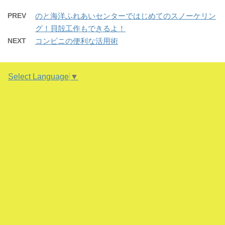
て
o
て
)
ィ
)
T
o
G
ン
w
k
o
PREV
のと海洋ふれあいセンターではじめてのスノーケリン
ド
i
で
o
ウ
t
共
g
グ！貝殻工作もできるよ！
で
t
有
l
開
e
す
e
NEXT
コンビニの便利な活用術
き
r
る
+
ま
で
に
で
す
共
は
共
)
有
ク
有
(
リ
(
新
ッ
新
Select Language
▼
し
ク
し
い
し
い
ウ
て
ウ
ィ
く
ィ
ン
だ
ン
ド
さ
ド
ウ
い
ウ
で
(
で
開
新
開
き
し
き
ま
い
ま
す
ウ
す
)
ィ
)
ン
ド
ウ
で
開
き
ま
す
)