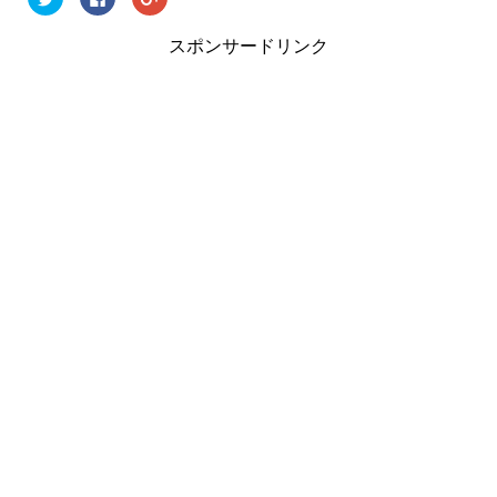
リ
a
リ
ッ
c
ッ
ク
e
ク
スポンサードリンク
し
b
し
て
o
て
T
o
G
w
k
o
i
で
o
t
共
g
t
有
l
e
す
e
r
る
+
で
に
で
共
は
共
有
ク
有
(
リ
(
新
ッ
新
し
ク
し
い
し
い
ウ
て
ウ
ィ
く
ィ
ン
だ
ン
ド
さ
ド
ウ
い
ウ
で
(
で
開
新
開
き
し
き
ま
い
ま
す
ウ
す
)
ィ
)
ン
ド
ウ
で
開
き
ま