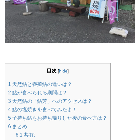
目次
[
hide
]
1
天然鮎と養殖鮎の違いは？
2
鮎が食べられる期間は？
3
天然鮎の「鮎芳」へのアクセスは？
4
鮎の塩焼きを食べてみたよ！
5
子持ち鮎をお持ち帰りした後の食べ方は？
6
まとめ
6.1
共有: