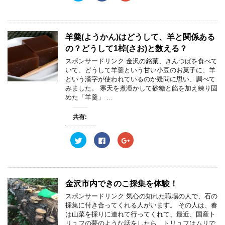
開
新
開
ッ
c
ッ
き
し
き
ク
e
ク
ま
い
ま
し
b
し
す
ウ
す
て
o
て
)
ィ
)
T
o
G
ン
w
k
o
羊羹(ようかん)はどうして、羊と関係ある
ド
i
で
o
ウ
t
共
g
の？どうして1棹(さお)と数える？
で
t
有
l
開
e
す
e
スポンサードリンク 金沢の銘菓、きんつばを食べて
き
r
る
+
ま
いて、どうして羊羹という甘い小豆のお菓子に、羊
で
に
で
す
共
は
共
という漢字が使われているのか疑問に思い、調べて
)
有
ク
有
みました。 寒天を煮溶かして砂糖と餡を加え練り固
(
リ
(
新
ッ
新
めた「羊羹」 …
し
ク
し
い
し
い
ウ
て
ウ
共有:
ィ
く
ィ
ン
だ
ン
ド
さ
ド
ウ
い
ウ
ク
F
ク
で
(
で
リ
a
リ
開
新
開
ッ
c
ッ
き
し
き
ク
e
ク
ま
い
ま
し
b
し
す
ウ
す
て
o
て
)
ィ
)
T
o
G
ン
w
k
o
金沢市内できのこ採集を体験！
ド
i
で
o
ウ
t
共
g
スポンサードリンク 気心の知れた職場の人で、石の
で
t
有
l
開
e
す
e
採集に付き合ってくれる人がいます。 その人は、春
き
r
る
+
は山菜を採りに連れて行ってくれて、最近、国産ト
ま
で
に
で
す
共
は
共
リュフの夢のような話をしたら、トリュフはムリで