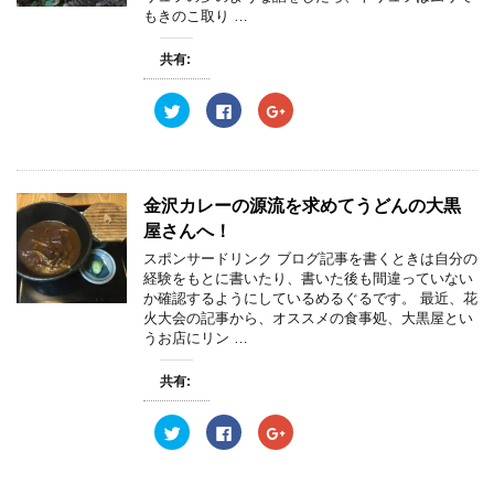
)
有
ク
有
もきのこ取り …
(
リ
(
新
ッ
新
し
ク
し
共有:
い
し
い
ウ
て
ウ
ィ
く
ィ
ン
だ
ン
ク
F
ク
ド
さ
ド
リ
a
リ
ウ
い
ウ
ッ
c
ッ
で
(
で
ク
e
ク
開
新
開
し
b
し
き
し
き
て
o
て
ま
い
ま
T
o
G
す
ウ
す
w
k
o
金沢カレーの源流を求めてうどんの大黒
)
ィ
)
i
で
o
ン
t
共
g
屋さんへ！
ド
t
有
l
ウ
e
す
e
スポンサードリンク ブログ記事を書くときは自分の
で
r
る
+
開
経験をもとに書いたり、書いた後も間違っていない
で
に
で
き
共
は
共
か確認するようにしているめるぐるです。 最近、花
ま
有
ク
有
す
火大会の記事から、オススメの食事処、大黒屋とい
(
リ
(
)
新
ッ
新
うお店にリン …
し
ク
し
い
し
い
ウ
て
ウ
共有:
ィ
く
ィ
ン
だ
ン
ド
さ
ド
ウ
い
ウ
ク
F
ク
で
(
で
リ
a
リ
開
新
開
ッ
c
ッ
き
し
き
ク
e
ク
ま
い
ま
し
b
し
す
ウ
す