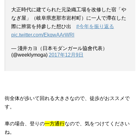
大正時代に建てられた元染織工場を改修した宿「や
なぎ屋」（岐阜県恵那市岩村町）に一人で滯在した
際に辨當を持參した想ひ出
#今年を振り返る
pic.twitter.com/EkqwAArWRl
— 淺井カヨ（日本モダンガール協會代表）
(@weeklymoga)
2017年12月9日
街全体が歩いて回れる大きさなので、徒歩がおススメで
す。
車の場合、登りの
一方通行
なので、気をつけてください
ね。