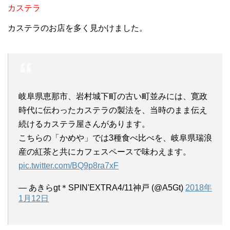
カステラ
カステラのお店を多く見かけました。
岐阜県恵那市、岩村城下町の古い町並みには、寛政
時代に伝わったカステラの製法を、当時のまま伝え
続けるカステラ屋さんがあります。
こちらの「かめや」では3種食べ比べを、岐阜県瑞浪
産の紅茶と共にカフェスペースで味わえます。
pic.twitter.com/BQ9p8ra7xF
— あきらgt＊SPIN'EXTRA4/11神戸 (@A5Gt)
2018年
1月12日