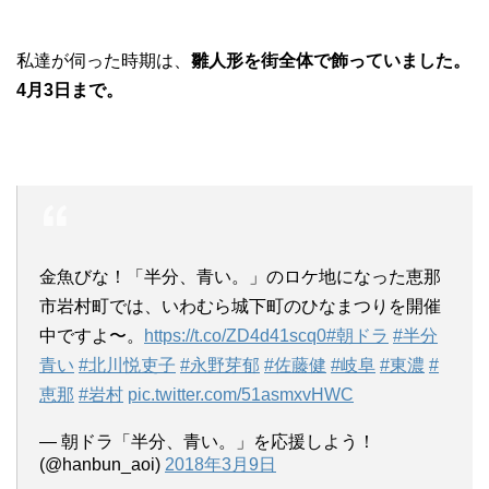
私達が伺った時期は、
雛人形を街全体で飾っていました。
4月3日まで。
金魚びな！「半分、青い。」のロケ地になった恵那
市岩村町では、いわむら城下町のひなまつりを開催
中ですよ〜。
https://t.co/ZD4d41scq0
#朝ドラ
#半分
青い
#北川悦吏子
#永野芽郁
#佐藤健
#岐阜
#東濃
#
恵那
#岩村
pic.twitter.com/51asmxvHWC
— 朝ドラ「半分、青い。」を応援しよう！
(@hanbun_aoi)
2018年3月9日