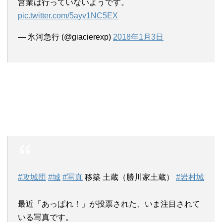
営業は行っていないようです。
pic.twitter.com/5ayv1NC5EX
— 氷河急行 (@giacierexp)
2018年1月3日
#攻城団
#城
#写真
移築 土蔵（勝川家土蔵）
#岩村城
最近「あっぱれ！」が投票された、いま注目されて
いる写真です。