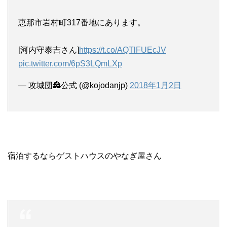
恵那市岩村町317番地にあります。
[河内守泰吉さん]
https://t.co/AQTlFUEcJV
pic.twitter.com/6pS3LQmLXp
— 攻城団🏯公式 (@kojodanjp)
2018年1月2日
宿泊するならゲストハウスのやなぎ屋さん