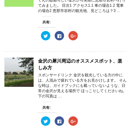
くんの故郷らしい金沢から実際に恵那市岩村へ行っ
で
に
で
す
共
は
共
てみました。 目次1 アクセス1.1 車の場合1.2 電車
)
有
ク
有
の場合2 恵那市岩村の観光地、見どころは？3 …
(
リ
(
新
ッ
新
し
ク
し
い
し
い
共有:
ウ
て
ウ
ィ
く
ィ
ン
だ
ン
ク
F
ク
ド
さ
ド
リ
a
リ
ウ
い
ウ
ッ
c
ッ
で
(
で
ク
e
ク
開
新
開
し
b
し
き
し
き
て
o
て
ま
い
ま
T
o
G
す
ウ
す
w
k
o
)
ィ
)
金沢の犀川周辺のオススメスポット、楽
i
で
o
ン
t
共
g
ド
しみ方
t
有
l
ウ
e
す
e
で
スポンサードリンク 金沢を観光している方の中に
r
る
+
開
は、人混みで疲れている方をお見かけします。 そん
で
に
で
き
共
は
共
ま
な時は、ガイドブックにも載っていないような、日
有
ク
有
す
常の金沢が見える場所で ほっこりしてくださいね。
(
リ
(
)
新
ッ
新
下の写真は …
し
ク
し
い
し
い
ウ
て
ウ
共有:
ィ
く
ィ
ン
だ
ン
ド
さ
ド
ウ
い
ウ
ク
F
ク
で
(
で
リ
a
リ
開
新
開
ッ
c
ッ
き
し
き
ク
e
ク