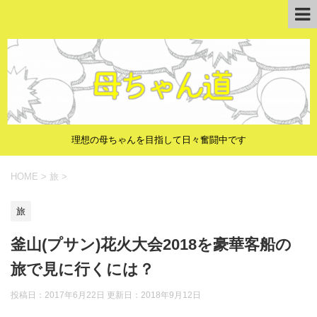
理想の母ちゃんを目指して日々奮闘中です
HOME
>
旅
>
旅
釜山(プサン)花火大会2018を豪華客船の
旅で見に行くには？
投稿日：2017年6月22日 更新日：
2018年9月12日