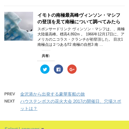
ま
い
ま
し
b
し
す
ウ
す
て
o
て
)
ィ
)
T
o
G
ン
w
k
o
イモトの南極最高峰ヴィンソン・マシフ
ド
i
で
o
ウ
t
共
g
の登頂を見て南極について調べてみたら
で
t
有
l
開
e
す
e
スポンサードリンク ヴィンソン・マシフは、、南極
き
r
る
+
ま
大陸最高峰。標高4,892m 。 1966年12月17日に、ア
で
に
で
す
共
は
共
メリカのニコラス・クランチが初登頂した。 目次1
)
有
ク
有
南極点は２つある⁉︎2 南極の自然3 南 …
(
リ
(
新
ッ
新
し
ク
し
い
し
い
共有:
ウ
て
ウ
ィ
く
ィ
ン
だ
ン
ク
F
ク
ド
さ
ド
リ
a
リ
ウ
い
ウ
ッ
c
ッ
で
(
で
ク
e
ク
開
新
開
し
b
し
き
し
き
て
o
て
ま
い
ま
T
o
G
す
ウ
す
w
k
o
)
ィ
)
PREV
金沢港から出発する豪華客船の旅
i
で
o
ン
t
共
g
ド
NEXT
ハウステンボスの花火大会 2017の開催日、穴場スポ
t
有
l
ウ
e
す
e
で
ットは？
r
る
+
開
で
に
で
き
共
は
共
ま
有
ク
有
す
(
リ
(
)
新
ッ
新