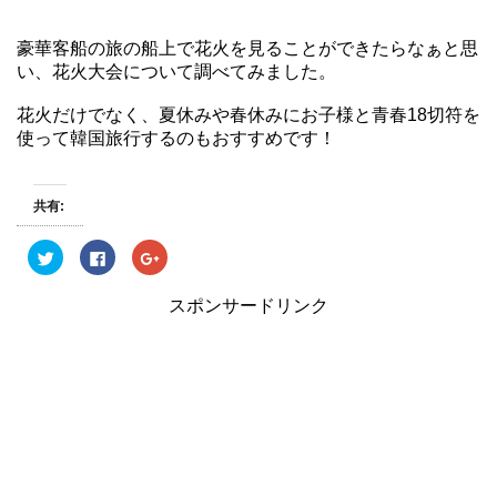
豪華客船の旅の船上で花火を見ることができたらなぁと思
い、花火大会について調べてみました。
花火だけでなく、夏休みや春休みにお子様と青春18切符を
使って韓国旅行するのもおすすめです！
共有:
ク
F
ク
リ
a
リ
ッ
c
ッ
ク
e
ク
スポンサードリンク
し
b
し
て
o
て
T
o
G
w
k
o
i
で
o
t
共
g
t
有
l
e
す
e
r
る
+
で
に
で
共
は
共
有
ク
有
(
リ
(
新
ッ
新
し
ク
し