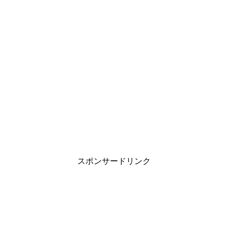
い
し
い
ウ
て
ウ
ィ
く
ィ
ン
だ
ン
ド
さ
ド
ウ
い
ウ
で
(
で
開
新
開
き
し
き
ま
い
ま
す
ウ
す
)
ィ
)
ン
ド
ウ
で
開
き
ま
す
)
スポンサードリンク