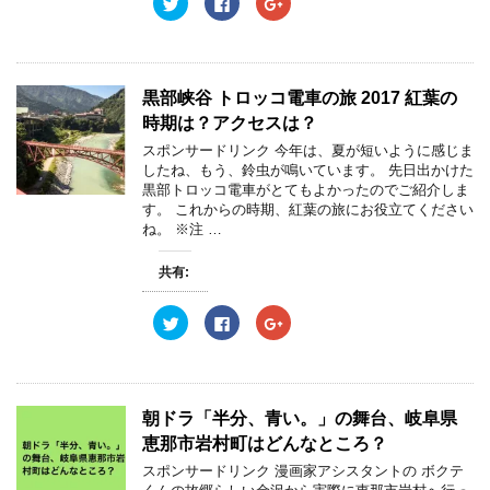
ク
F
ク
リ
a
リ
ッ
c
ッ
ク
e
ク
し
b
し
て
o
て
T
o
G
w
k
o
黒部峡谷 トロッコ電車の旅 2017 紅葉の
i
で
o
t
共
g
時期は？アクセスは？
t
有
l
e
す
e
スポンサードリンク 今年は、夏が短いように感じま
r
る
+
したね、もう、鈴虫が鳴いています。 先日出かけた
で
に
で
共
は
共
黒部トロッコ電車がとてもよかったのでご紹介しま
有
ク
有
す。 これからの時期、紅葉の旅にお役立てください
(
リ
(
新
ッ
新
ね。 ※注 …
し
ク
し
い
し
い
ウ
て
ウ
共有:
ィ
く
ィ
ン
だ
ン
ド
さ
ド
ウ
い
ウ
ク
F
ク
で
(
で
リ
a
リ
開
新
開
ッ
c
ッ
き
し
き
ク
e
ク
ま
い
ま
し
b
し
す
ウ
す
て
o
て
)
ィ
)
T
o
G
ン
w
k
o
朝ドラ「半分、青い。」の舞台、岐阜県
ド
i
で
o
ウ
t
共
g
恵那市岩村町はどんなところ？
で
t
有
l
開
e
す
e
スポンサードリンク 漫画家アシスタントの ボクテ
き
r
る
+
ま