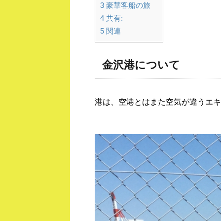
3
豪華客船の旅
4
共有:
5
関連
金沢港について
港は、空港とはまた空気が違うエキ