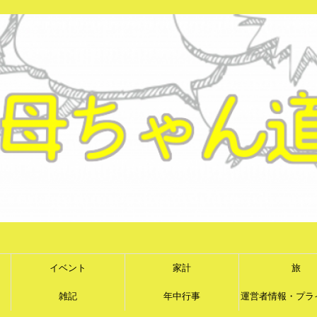
イベント
家計
旅
雑記
年中行事
運営者情報・プラ