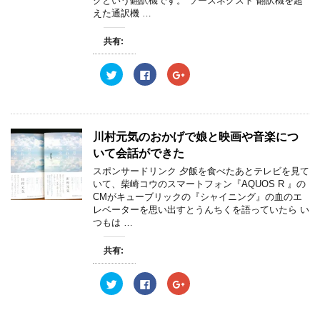
クという翻訳機です。 ソースネクスト 翻訳機を超
えた通訳機 …
共有:
ク
F
ク
リ
a
リ
ッ
c
ッ
ク
e
ク
し
b
し
て
o
て
T
o
G
w
k
o
川村元気のおかげで娘と映画や音楽につ
i
で
o
t
共
g
いて会話ができた
t
有
l
e
す
e
スポンサードリンク 夕飯を食べたあとテレビを見て
r
る
+
いて、柴崎コウのスマートフォン『AQUOS R 』の
で
に
で
共
は
共
CMがキューブリックの『シャイニング』の血のエ
有
ク
有
レベーターを思い出すとうんちくを語っていたら い
(
リ
(
新
ッ
新
つもは …
し
ク
し
い
し
い
ウ
て
ウ
共有:
ィ
く
ィ
ン
だ
ン
ド
さ
ド
ウ
い
ウ
ク
F
ク
で
(
で
リ
a
リ
開
新
開
ッ
c
ッ
き
し
き
ク
e
ク
ま
い
ま
し
b
し