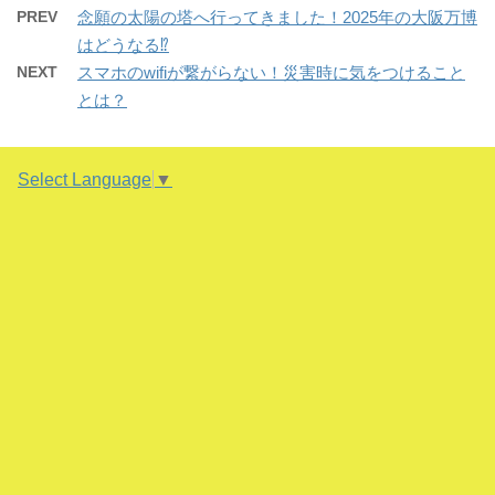
ン
w
k
o
PREV
念願の太陽の塔へ行ってきました！2025年の大阪万博
ド
i
で
o
ウ
t
共
g
はどうなる⁉︎
で
t
有
l
開
e
す
e
NEXT
スマホのwifiが繋がらない！災害時に気をつけること
き
r
る
+
ま
で
に
で
とは？
す
共
は
共
)
有
ク
有
(
リ
(
新
ッ
新
し
ク
し
い
し
い
Select Language
▼
ウ
て
ウ
ィ
く
ィ
ン
だ
ン
ド
さ
ド
ウ
い
ウ
で
(
で
開
新
開
き
し
き
ま
い
ま
す
ウ
す
)
ィ
)
ン
ド
ウ
で
開
き
ま
す
)