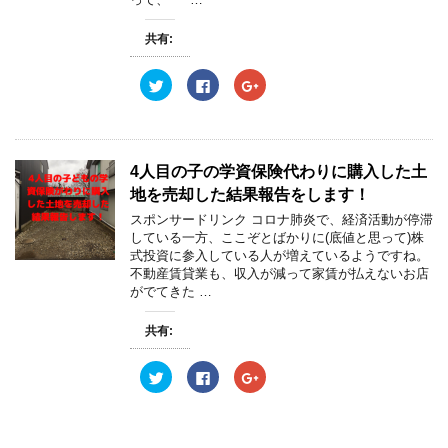
し
ク
し
い
し
い
ウ
て
ウ
共有:
ィ
く
ィ
ン
だ
ン
ド
さ
ド
ウ
い
ウ
ク
F
ク
で
(
で
リ
a
リ
開
新
開
ッ
c
ッ
き
し
き
ク
e
ク
ま
い
ま
し
b
し
す
ウ
す
て
o
て
)
ィ
)
T
o
G
ン
w
k
o
4人目の子の学資保険代わりに購入した土
ド
i
で
o
ウ
t
共
g
地を売却した結果報告をします！
で
t
有
l
開
e
す
e
スポンサードリンク コロナ肺炎で、経済活動が停滞
き
r
る
+
ま
している一方、ここぞとばかりに(底値と思って)株
で
に
で
す
共
は
共
式投資に参入している人が増えているようですね。
)
有
ク
有
不動産賃貸業も、収入が減って家賃が払えないお店
(
リ
(
新
ッ
新
がでてきた …
し
ク
し
い
し
い
ウ
て
ウ
共有:
ィ
く
ィ
ン
だ
ン
ド
さ
ド
ウ
い
ウ
ク
F
ク
で
(
で
リ
a
リ
開
新
開
ッ
c
ッ
き
し
き
ク
e
ク
ま
い
ま
し
b
し
す
ウ
す
て
o
て
)
ィ
)
T
o
G