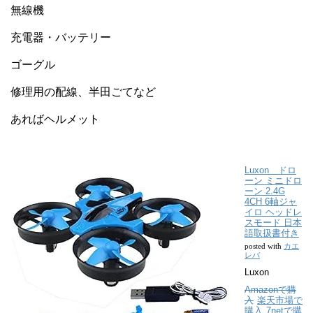
無線機
充電器・バッテリー
ゴーグル
修理用の配線、半田ごてなど
あればヘルメット
Luxon ドロ
ーン ミニドロ
ーン 2.4G
4CH 6軸ジャ
イロ ヘッドレ
スモード 日本
語取扱書付き
カエ
posted with
レバ
Luxon
Amazonで購
入
楽天市場で
購入
7netで購