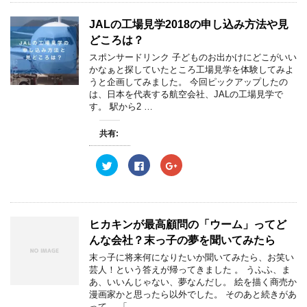
す
ウ
す
て
o
て
)
ィ
)
T
o
G
ン
w
k
o
JALの工場見学2018の申し込み方法や見
ド
i
で
o
ウ
t
共
g
どころは？
で
t
有
l
開
e
す
e
スポンサードリンク 子どものお出かけにどこがいい
き
r
る
+
ま
かなぁと探していたところ工場見学を体験してみよ
で
に
で
す
共
は
共
うと企画してみました。 今回ピックアップしたの
)
有
ク
有
は、日本を代表する航空会社、JALの工場見学で
(
リ
(
新
ッ
新
す。 駅から2 …
し
ク
し
い
し
い
ウ
て
ウ
共有:
ィ
く
ィ
ン
だ
ン
ド
さ
ド
ウ
い
ウ
ク
F
ク
で
(
で
リ
a
リ
開
新
開
ッ
c
ッ
き
し
き
ク
e
ク
ま
い
ま
し
b
し
す
ウ
す
て
o
て
)
ィ
)
T
o
G
ン
w
k
o
ヒカキンが最高顧問の「ウーム」ってど
ド
i
で
o
ウ
t
共
g
んな会社？末っ子の夢を聞いてみたら
で
t
有
l
開
e
す
e
末っ子に将来何になりたいか聞いてみたら、お笑い
き
r
る
+
ま
芸人！という答えが帰ってきました 。 うふふ、ま
で
に
で
す
共
は
共
あ、いいんじゃない、夢なんだし。 絵を描く商売か
)
有
ク
有
漫画家かと思ったら以外でした。 そのあと続きがあ
(
リ
(
新
ッ
新
って、 「 …