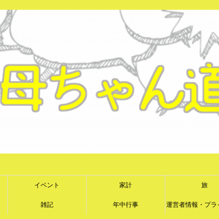
イベント
家計
旅
雑記
年中行事
運営者情報・プラ