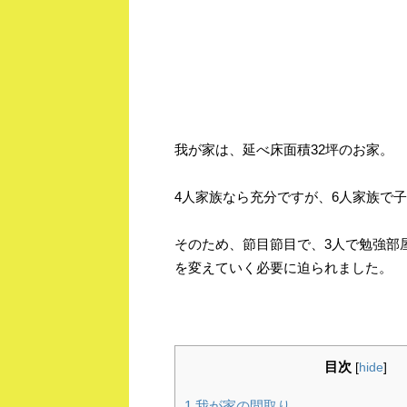
我が家は、延べ床面積32坪のお家。
4人家族なら充分ですが、6人家族で
そのため、節目節目で、3人で勉強部
を変えていく必要に迫られました。
目次
[
hide
]
1
我が家の間取り